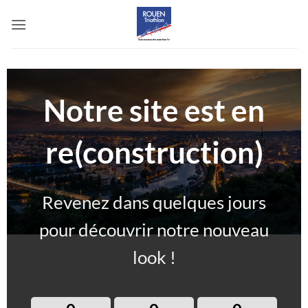
Passer
au
contenu
Notre site est en
re(construction)
Revenez dans quelques jours
pour découvrir notre nouveau
look !