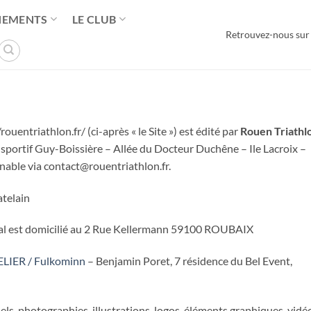
NEMENTS
LE CLUB
Retrouvez-nous sur
/rouentriathlon.fr/ (ci-après « le Site ») est édité par
Rouen Triathl
 sportif Guy-Boissière – Allée du Docteur Duchêne – Ile Lacroix –
gnable via contact@rouentriathlon.fr.
atelain
cial est domicilié au 2 Rue Kellermann 59100 ROUBAIX
LIER / Fulkominn
– Benjamin Poret, 7 résidence du Bel Event,
suels, photographies, illustrations, logos, éléments graphiques, vidé