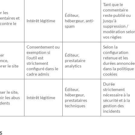
Tant que le
commentaire
r les
Éditeur,
reste publié ou
ntaires et
Intérêt légitime
hébergeur, anti-
jusqu’à
 contre le
spam
suppression /
modération selo
vos règles
Consentement ou
Selon la
exemption si
configuration
er
Éditeur,
l’outil est
retenue et les
ence,
prestataire
strictement
durées annoncée
rer le site
analytics
configuré dans le
dans la politique
cadre admis
cookies
Durée
Éditeur,
strictement
ser le site,
hébergeur,
nécessaire à la
ir les abus
Intérêt légitime
prestataires
sécurité et à la
idents
techniques
gestion des
incidents
s