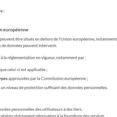
s :
on européenne
 peuvent être situés en dehors de l’Union européenne, notamment
s de données peuvent intervenir.
à la réglementation en vigueur, notamment par :
que celui-ci est applicable ;
types
approuvées par la Commission européenne ;
 un niveau de protection suffisant des données personnelles.
onnées personnelles des utilisateurs à des tiers.
taires strictement nécessaires à la fourniture des services