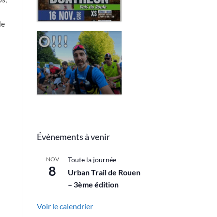
2025
de
REPORTAGE
« INSIDE » PAR
« RUN
ADDICTIVE » –
URBAN TRAIL
DE ROUEN
Évènements à venir
NOV
Toute la journée
8
Urban Trail de Rouen
– 3ème édition
Voir le calendrier