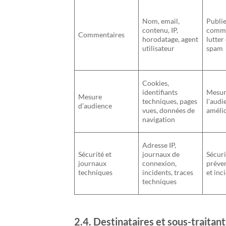
Nom, email,
Publie
contenu, IP,
comme
Commentaires
horodatage, agent
lutter
utilisateur
spam
Cookies,
identifiants
Mesur
Mesure
techniques, pages
l’audi
d’audience
vues, données de
amélio
navigation
Adresse IP,
Sécurité et
journaux de
Sécuri
journaux
connexion,
préven
techniques
incidents, traces
et inc
techniques
2.4. Destinataires et sous-traitant