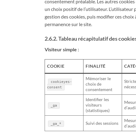
consentement préalable. Les autres cookies
un choix positif de l’utilisateur. L’utilisate
gestion des cookies, puis modifier ces choix 
permanence sur le site.
2.6.2. Tableau récapitulatif des cookies 
Visiteur simple :
COOKIE
FINALITÉ
CATÉ
Mémoriser le
Stric
cookieyes-
choix de
néces
consent
consentement
Identifier les
Mesu
visiteurs
_ga
d’aud
(statistiques)
Mesu
Suivi des sessions
_ga_*
d’aud