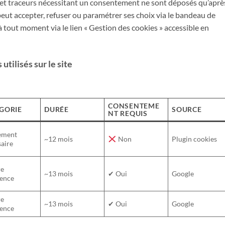
 et traceurs nécessitant un consentement ne sont déposés qu’aprè
ur peut accepter, refuser ou paramétrer ses choix via le bandeau de
à tout moment via le lien « Gestion des cookies » accessible en
utilisés sur le site
CONSENTEME
GORIE
DURÉE
SOURCE
NT REQUIS
tement
~12 mois
Non
Plugin cookies
saire
re
~13 mois
✔ Oui
Google
ience
re
~13 mois
✔ Oui
Google
ience