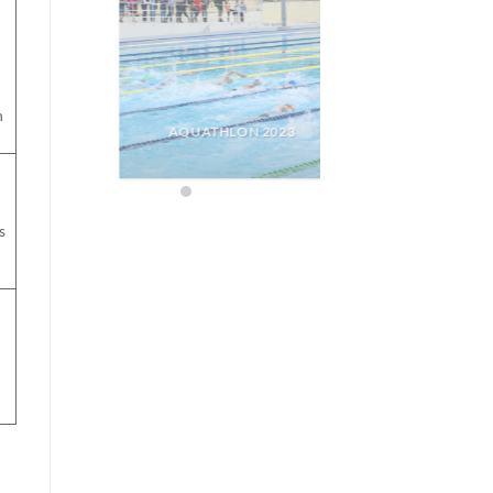
n
AQUATHLON 2023
ARCQUES 201
s