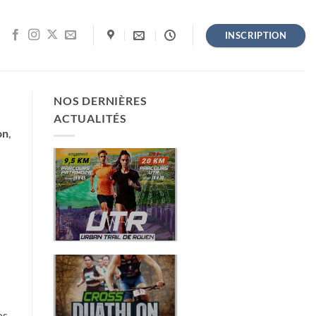
INSCRIPTION
NOS DERNIÈRES
ACTUALITÉS
on
,
URBAN TRAIL
DE ROUEN (3E
ÉDITION)
REPORTÉ
CROSS
DUATHLON
os,