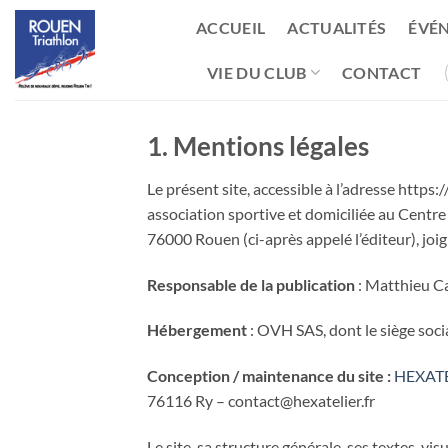
Passer
ACCUEIL
ACTUALITÉS
ÉVÉ
au
contenu
VIE DU CLUB
CONTACT
1. Mentions légales
Le présent site, accessible à l’adresse https:/
association sportive et domiciliée au Centre
76000 Rouen (ci-après appelé l’éditeur), joi
Responsable de la publication
: Matthieu C
Hébergement
: OVH SAS, dont le siège so
Conception / maintenance du site :
HEXATE
76116 Ry – contact@hexatelier.fr
Le site, sa structure générale, ses textes, vi