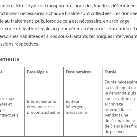
ière licite, loyale et transparente, pour des finalités déterminées
trictement nécessaires à chaque finalité sont collectées. Les donné
e au traitement, puis, lorsque cela est nécessaire, en archivage
e à une obligation légale ou pour gérer un éventuel contentieux. L
rsonnes habilitées et à nos sous-traitants techniques intervenan
issions respectives.
itements
té
Base légale
Destinataires
Durée
Durée nécessair
au traitement de
la demande, puis
dre aux
conservation en
Intérêt légitime
Éditeur,
des et
archivage
et/ou mesures
hébergeur,
ges
intermédiaire
précontractuelles
messagerie
ntractuels
pendant une
durée maximale
de 3 ans à des fin
de preuve.