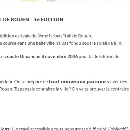
𝗟 𝗗𝗘 𝗥𝗢𝗨𝗘𝗡 – 𝟯𝗲 𝗘𝗗𝗜𝗧𝗜𝗢𝗡
’édition estivale de 3ème Urban Trail de Rouen.
ourse dans une belle ville n’a pas fondu sous le soleil de juin.
z-vous le
Dimanche
8 novembre 2026
pour la 3e édition de
ur. On te prépare de 𝘁𝗼𝘂𝘁 𝗻𝗼𝘂𝘃𝗲𝗮𝘂𝘅 𝗽𝗮𝗿𝗰𝗼𝘂𝗿𝘀 avec des
uen. Tu pensais connaître la ville ? On va te prouver le contraire
𝟱 𝗸𝗺 : Un tracé accessible à tous, sans grosse difficulté. L’objectif ?