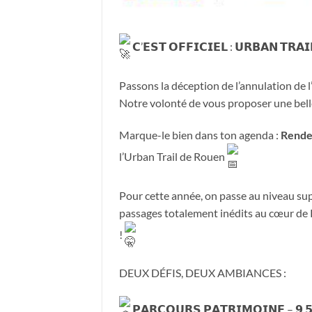
𝗖’𝗘𝗦𝗧 𝗢𝗙𝗙𝗜𝗖𝗜𝗘𝗟 : 𝗨𝗥𝗕𝗔𝗡 𝗧𝗥𝗔
Passons la déception de l’annulation de l
Notre volonté de vous proposer une belle c
Marque-le bien dans ton agenda :
Rende
l’Urban Trail de Rouen
Pour cette année, on passe au niveau supérie
passages totalement inédits au cœur de Ro
!
DEUX DÉFIS, DEUX AMBIANCES :
𝗣𝗔𝗥𝗖𝗢𝗨𝗥𝗦 𝗣𝗔𝗧𝗥𝗜𝗠𝗢𝗜𝗡𝗘 – 𝟵,