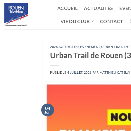
Passer
ACCUEIL
ACTUALITÉS
ÉVÉ
au
contenu
VIE DU CLUB
CONTACT
2026
,
ACTUALITÉS
,
EVÉNEMENT
,
URBAN TRAIL DE
Urban Trail de Rouen 
PUBLIÉ LE
4 JUILLET, 2026
PAR
MATTHIEU CATELAI
04
Juil