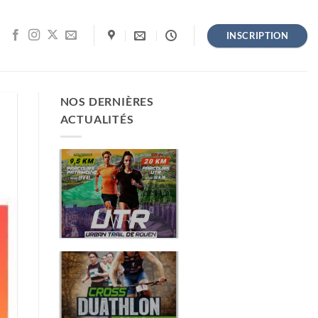
INSCRIPTION
NOS DERNIÈRES
ACTUALITÉS
URBAN TRAIL
DE ROUEN
(3E ÉDITION)
REPORTÉ
CROSS
DUATHLON