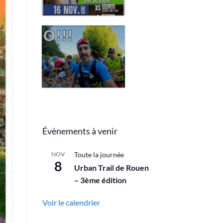
2025
REPORTAGE
« INSIDE »
PAR « RUN
ADDICTIVE »
– URBAN
TRAIL DE
ROUEN
Évènements à venir
NOV
Toute la journée
8
Urban Trail de Rouen
– 3ème édition
Voir le calendrier