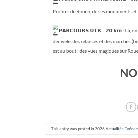
Profiter de Rouen, de ses monuments et 
𝗣𝗔𝗥𝗖𝗢𝗨𝗥𝗦 𝗨𝗧𝗥 – 𝟮𝟬 𝗸𝗺 : Là, 
dénivelé, des relances et des marches (be
est au bout : des vues magiques sur Rou
NO
This entry was posted in
2026
,
Actualités
,
Evéne