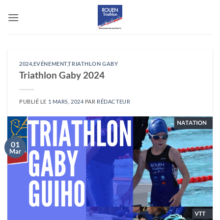
Passer
au
contenu
2024
,
EVÉNEMENT
,
TRIATHLON GABY
Triathlon Gaby 2024
PUBLIÉ LE
1 MARS, 2024
PAR
RÉDACTEUR
01
Mar